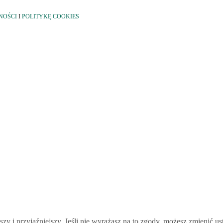
NOŚCI
I
POLITYKĘ COOKIES
 i przyjaźniejszy. Jeśli nie wyrażasz na to zgody, możesz zmienić us