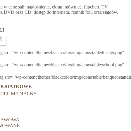
 w cenę sali: nagłośnienie, ekran, mównicę, flipchart, TV,
z DVD oraz CD, dostęp do Internetu, rzutnik folii oraz slajdów,
LI
g src="/wp-content/themes/blackcolors/img/icons/table/theater.png"
g src="/wp-content/themes/blackcolors/img/icons/table/school.png"
g src="/wp-content/themes/blackcolors/img/icons/table/banquet-stand
 DODATKOWE
MULTIMEDIALNY
KAWOWA
WOWANE