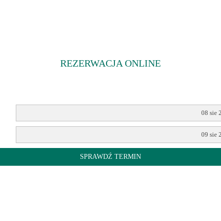
REZERWACJA
ONLINE
08 sie 
09 sie 
SPRAWDŹ TERMIN