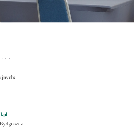
yjnych:
9
7
l.pl
6 Bydgoszcz