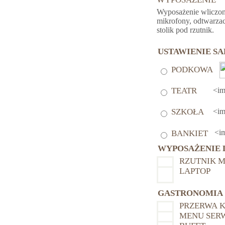
Wyposażenie wliczone
mikrofony, odtwarzac
stolik pod rzutnik.
USTAWIENIE SA
PODKOWA
<im
TEATR
<im
SZKOŁA
<im
BANKIET
WYPOSAŻENIE
RZUTNIK 
LAPTOP
GASTRONOMIA
PRZERWA 
MENU SER