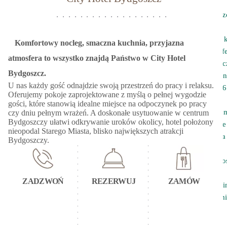
Oferty
Pokoje Bydgosz
Konferencje
Centrum k
Komfortowy nocleg, smaczna kuchnia, przyjazna
Sale konf
atmosfera to wszystko znajdą Państwo w City Hotel
Bydgoszc
Bydgoszcz.
Menu kon
U nas każdy gość odnajdzie swoją przestrzeń do pracy i relaksu.
Restauracja 3V6
Oferujemy pokoje zaprojektowane z myślą o pełnej wygodzie
Gastronomia
gości, które stanowią idealne miejsce na odpoczynek po pracy
Gastrono
czy dniu pełnym wrażeń. A doskonałe usytuowanie w centrum
Bydgoszczy ułatwi odkrywanie uroków okolicy, hotel położony
City Taste
nieopodal Starego Miasta, blisko największych atrakcji
Śniadania
Bydgoszczy.
Catering
okoliczno
Uroczystości
ZADZWOŃ
REZERWUJ
ZAMÓW
City Hotel Parki
Vouchery upom
Galeria
Kontakt