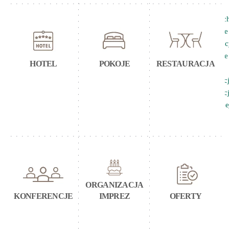
Kontakt
Jak dojec
Zapytanie 
konferenc
Zapytanie
HOTEL
POKOJE
RESTAURACJA
imprezy
Rezerwacj
Restaurac
Przejdź do pełne
ORGANIZACJA
KONFERENCJE
IMPREZ
OFERTY