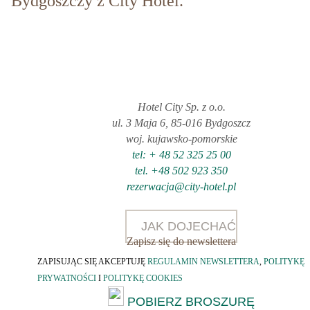
Bydgoszczy z City Hotel.
Hotel City Sp. z o.o.
ul. 3 Maja 6, 85-016 Bydgoszcz
woj. kujawsko-pomorskie
tel: + 48 52 325 25 00
tel. +48 502 923 350
rezerwacja@city-hotel.pl
JAK DOJECHAĆ
Zapisz się do newslettera
ZAPISUJĄC SIĘ AKCEPTUJĘ
REGULAMIN NEWSLETTERA
,
POLITYKĘ
PRYWATNOŚCI
I
POLITYKĘ COOKIES
POBIERZ BROSZURĘ